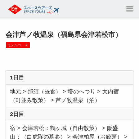
会津芦ノ牧温泉（福島県会津若松市）
モデルコース
1日目
地元 > 那須（昼食） > 塔のへつり > 大内宿
（町並み散策） > 芦ノ牧温泉（泊）
2日目
宿 > 会津若松：鶴ヶ城（自由散策） > 飯盛
山：（白虎隊の墓参） > 会津柏屋（お餞頭） >